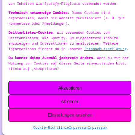
von Inhalten wie Spotify-Playlists verwendet werden.
Technisch notwendige Cookies
: Diese Cookies sind
erforderlich, damit die Website funktioniert (z. B. für
Kommentare oder Anmeldungen).
Drittanbieter-Cookies
: Wir verwenden Cookies von
Drittanbietern, wie Spotify, um eingebettete Inhalte
anzuzeigen und Interaktionen zu analysieren. Weitere
Informationen findest du in unserer
Datenschutzerklärung
.
Du kannst deine Auswahl jederzeit ändern.
Wenn du mit der
Nutzung von Cookies auf dieser Seite einverstanden bist,
klicke auf „Akzeptieren“.
Designed with
WordPress
„Hosted
with
Love & INWX Magic!“
Akzeptieren
Kontakt:
info@flywithnessa.de
Ablehnen
Einstellungen ansehen
Cookie-Richtlinie
Impressum
Impressum