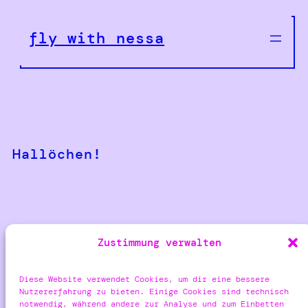
Zum
Inhalt
fly with nessa
springen
Hallöchen!
„Meine Seite, mein Content, mein Thema, meine
Zustimmung verwalten
Bühne,
meine Worte, meine Story, mein Blog.
Meine Gedanken, mein Herz, mein Wissen,
Diese Website verwendet Cookies, um dir eine bessere
meine Welt reicht vom Pixel bis zum letzten Post.“
Nutzererfahrung zu bieten. Einige Cookies sind technisch
notwendig, während andere zur Analyse und zum Einbetten
-Inspired by Sido – Mein Block