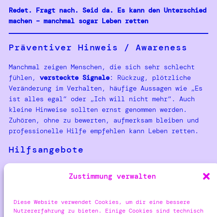
Redet. Fragt nach. Seid da. Es kann den Unterschied
machen – manchmal sogar Leben retten
Präventiver Hinweis / Awareness
Manchmal zeigen Menschen, die sich sehr schlecht
fühlen,
versteckte Signale
: Rückzug, plötzliche
Veränderung im Verhalten, häufige Aussagen wie „Es
ist alles egal“ oder „Ich will nicht mehr“. Auch
kleine Hinweise sollten ernst genommen werden.
Zuhören, ohne zu bewerten, aufmerksam bleiben und
professionelle Hilfe empfehlen kann Leben retten.
Hilfsangebote
Wenn du selbst in einer Krise bist oder dir das
Zustimmung verwalten
Lesen dieses Textes schwerfällt:
TelefonSeelsorge (Deutschland):
0800 111 0 111
Diese Website verwendet Cookies, um dir eine bessere
/ 0800 111 0 222 – rund um die Uhr, anonym und
Nutzererfahrung zu bieten. Einige Cookies sind technisch